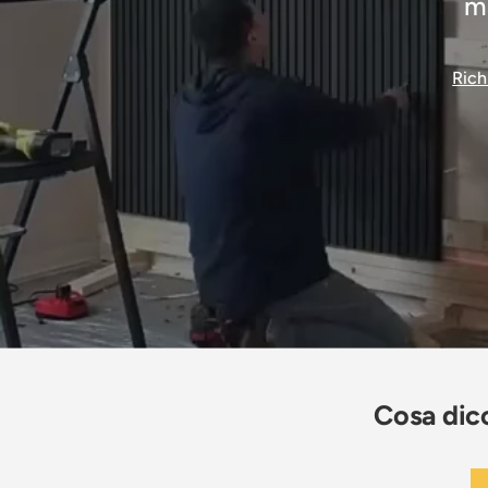
m
Rich
Cosa dico