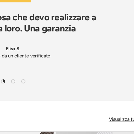
sa che devo realizzare a
 loro. Una garanzia
Elisa S.
da un cliente verificato
Carica slide 1 di 3
Carica slide 2 di 3
Carica slide 3 di 3
Visualizza t