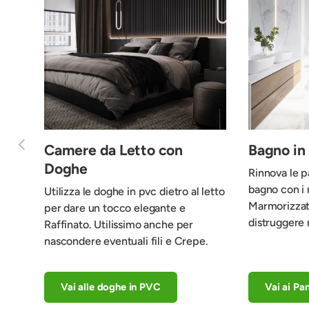
Indietro
Camere da Letto con
Bagno i
Doghe
Rinnova le p
bagno con i 
Utilizza le doghe in pvc dietro al letto
Marmorizzat
per dare un tocco elegante e
distruggere 
Raffinato. Utilissimo anche per
nascondere eventuali fili e Crepe.
Vai alle doghe in PVC
Vai ai Pa