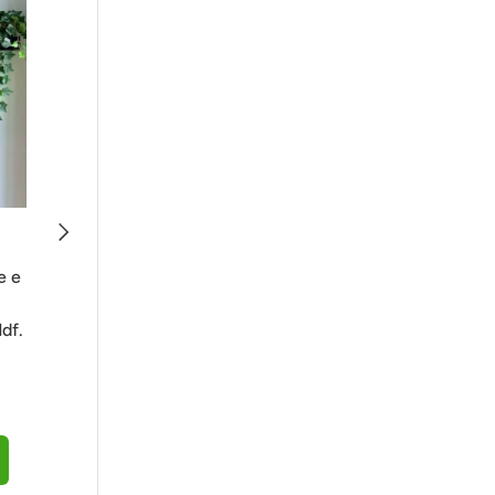
Avanti
Dai un Tocco Green al tuo
Ambiente
e e
Utilizza i nostri moduli Jungle da 1
Mdf.
metro per rendere le tue pareti
uniche e Naturali.
Vai ai Moduli Jungle