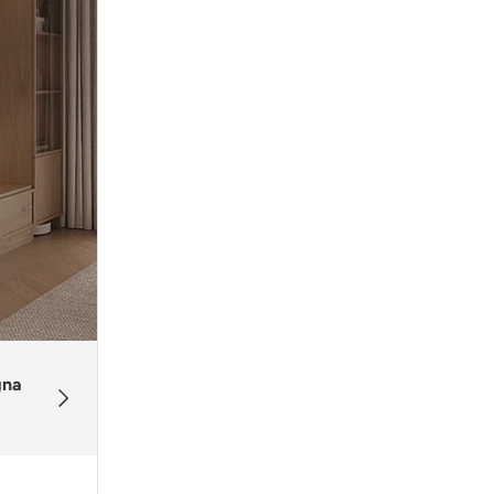
Pagamenti Sicuri
gna
Avanti
Paga in maniera sicura con
Shopify