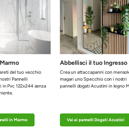
n Marmo
Abbellisci il tuo Ingresso
areti del tuo vecchio
Crea un attaccapanni con mensol
nostri Pannelli
magari uno Specchio con i nostri
i in Pvc 122x244 senza
pannelli dogati Acustini in legno 
niente.
nnelli in Marmo
Vai ai pannelli Dogati Acustici