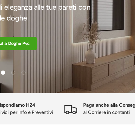
 eleganza alle tue pareti con
le doghe
al a Doghe Pvc
Carica slide 1 di 3
Carica slide 2 di 3
Carica slide 3 di 3
rispondiamo H24
Paga anche alla Conse
ivici per Info e Preventivi
al Corriere in contanti