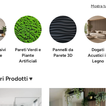
Mostra t
sivi
Pareti Verdi e
Pannelli da
Dogati
te
Piante
Parete 3D
Acustici 
Artificiali
Legno
ri Prodotti ♥