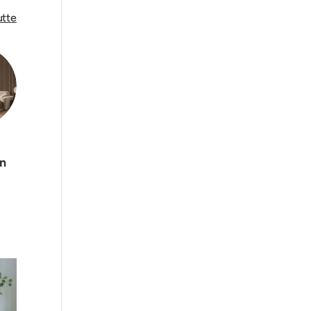
utte
in