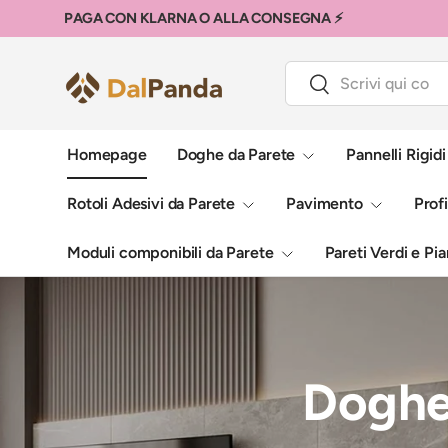
PAGA CON KLARNA O ALLA CONSEGNA ⚡
Passa ai contenuti
Cerca
Cerca
Homepage
Doghe da Parete
Pannelli Rigid
Rotoli Adesivi da Parete
Pavimento
Profi
Moduli componibili da Parete
Pareti Verdi e Pian
Doghe