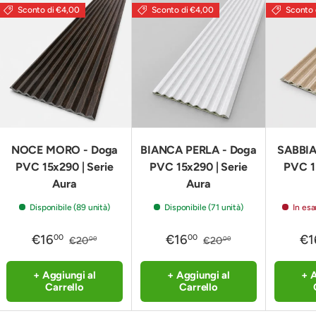
Sconto di €4,00
Sconto di €4,00
Sconto 
NOCE MORO - Doga
BIANCA PERLA - Doga
SABBIA
PVC 15x290 | Serie
PVC 15x290 | Serie
PVC 1
Aura
Aura
Disponibile (89 unità)
Disponibile (71 unità)
In esa
€16
€16
€1
00
00
€20
€20
00
00
+ Aggiungi al
+ Aggiungi al
+ A
Carrello
Carrello