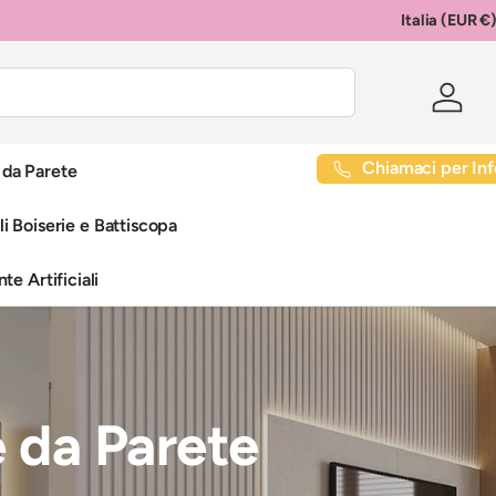
Italia (EUR €
Paese/Regione
Acced
Chiamaci per Inf
i da Parete
li Boiserie e Battiscopa
te Artificiali
 da Parete