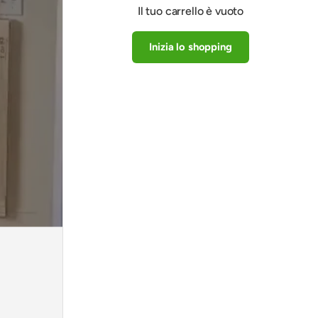
Il tuo carrello è vuoto
Inizia lo shopping
Subtotale:€0
Caricamento in corso...
EUR
00
★★★★★