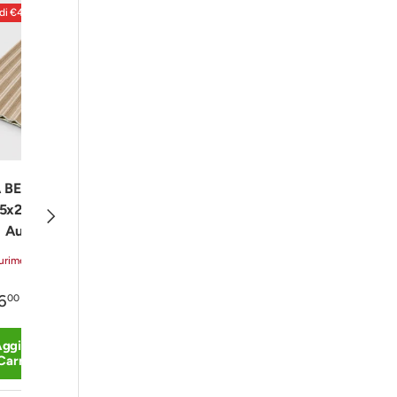
di €4,00
Sconto di €4,00
 BEIGE - Doga
MIELE NATURALE -
NOCE INTENS
5x290 | Serie
Doga PVC 15x290 |
Doga PVC 15x2
Avanti
Aura
Serie Aura
Serie Aura
urimento (9 unità)
Disponibile (79 unità)
Disponibile (80 un
6
€16
€16
00
00
00
€20
€20
00
0
ggiungi al
+ Aggiungi al
+ Aggiungi al
Carrello
Carrello
Carrello