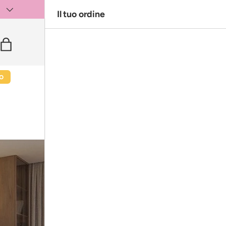
)
Il tuo ordine
i
Borsa
o