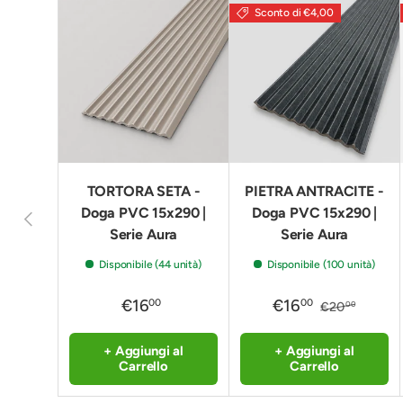
Sconto di €4,00
TORTORA SETA -
PIETRA ANTRACITE -
Doga PVC 15x290 |
Doga PVC 15x290 |
Indietro
Serie Aura
Serie Aura
Disponibile (44 unità)
Disponibile (100 unità)
€16
€16
00
00
€20
00
+ Aggiungi al
+ Aggiungi al
Carrello
Carrello