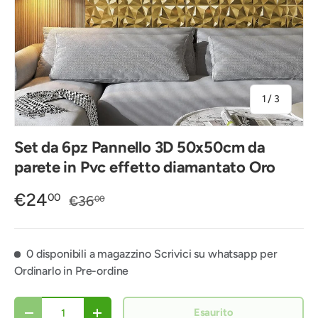
di
1
/
3
Set da 6pz Pannello 3D 50x50cm da
parete in Pvc effetto diamantato Oro
€24
00
€36
00
0 disponibili a magazzino
Scrivici su whatsapp per
Ordinarlo in Pre-ordine
Q.tà
Esaurito
Diminuire la quantità
Aumenta la quantità