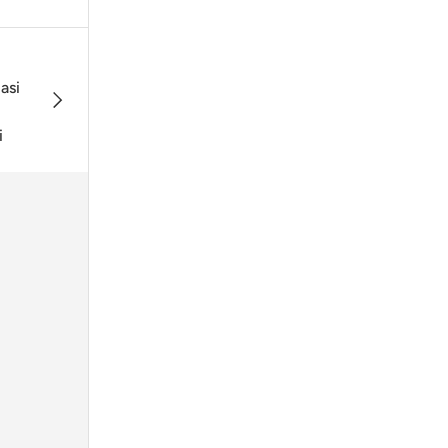
Prezzo più basso al Mondo
asi
Avanti
Cerchiamo di avere sempre
il prezzo più basso al mondo
i