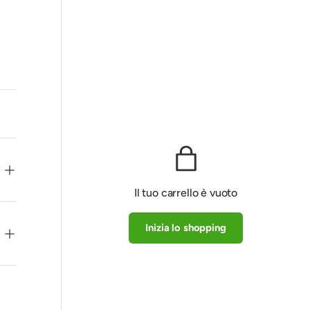
Il tuo carrello è vuoto
Inizia lo shopping
Subtotale:€0
Caricamento in corso...
EUR
00