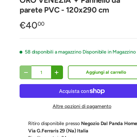
ORO VENEZIA ✦ Pannello da
parete PVC - 120x290 cm
€40
00
58 disponibili a magazzino
Disponibile in Magazzino
Q.tà
Aggiungi al carrello
Diminuire la quantità
Aumenta la quantità
Altre opzioni di pagamento
Ritiro disponibile presso
Negozio Dal Panda Home
Via G.Ferraris 29 (Na) Italia