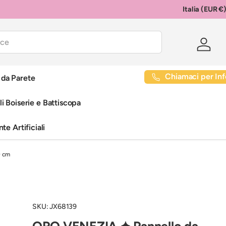
Italia (EUR €
Paese/Regione
Acced
Chiamaci per Inf
i da Parete
li Boiserie e Battiscopa
te Artificiali
0 cm
SKU:
JX68139