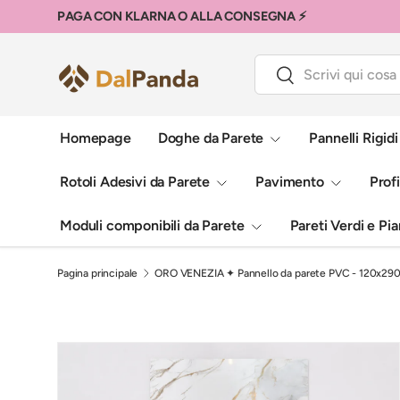
PAGA CON KLARNA O ALLA CONSEGNA ⚡
Passa ai contenuti
Cerca
Cerca
Homepage
Doghe da Parete
Pannelli Rigid
Rotoli Adesivi da Parete
Pavimento
Profi
Moduli componibili da Parete
Pareti Verdi e Pian
Pagina principale
ORO VENEZIA ✦ Pannello da parete PVC - 120x29